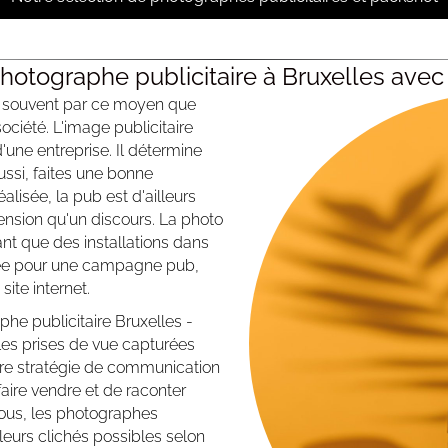
photographe publicitaire à Bruxelles ave
st souvent par ce moyen que
ociété. L'image publicitaire
'une entreprise. Il détermine
ussi, faites une bonne
lisée, la pub est d'ailleurs
nsion qu'un discours. La photo
tant que des installations dans
lisée pour une campagne pub,
ite internet.
e publicitaire Bruxelles -
Les prises de vue capturées
otre stratégie de communication
 faire vendre et de raconter
 vous, les photographes
eurs clichés possibles selon