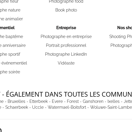
aphe fleur
Photographe food
phe nature
Book photo
he animalier
mentiel
Entreprise
Nos sho
phe baptême
Photographe en entreprise
Shooting Pho
 anniversaire
Portrait professionnel
Photograph
phe sportif
Photographe LinkedIn
 événementiel
Vidéaste
phe soirée
- ÉGALEMENT DANS TOUTES LES COMMUN
he
-
Bruxelles
-
Etterbeek
-
Evere
-
Forest
-
Ganshoren
-
Ixelles
-
Jett
e
-
Schaerbeek
-
Uccle
-
Watermael-Boitsfort
-
Woluwe-Saint-Lambe