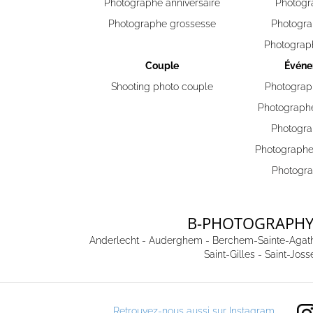
Photographe anniversaire
Photogr
Photographe grossesse
Photogra
Photograp
Couple
Événe
Shooting photo couple
Photogra
Photographe
Photogra
Photographe
Photogra
B-PHOTOGRAPHY 
Anderlecht
-
Auderghem
-
Berchem-Sainte-Agat
Saint-Gilles
-
Saint-Joss
Retrouvez-nous aussi sur Instagram