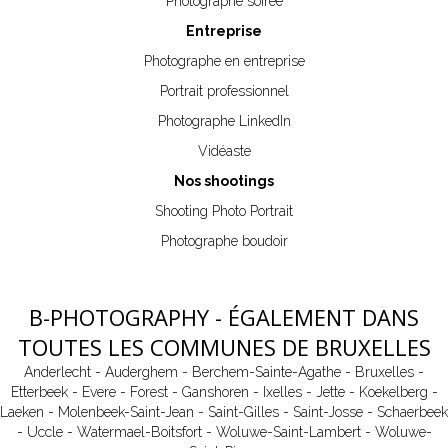
Photographe soirée
Entreprise
Photographe en entreprise
Portrait professionnel
Photographe LinkedIn
Vidéaste
Nos shootings
Shooting Photo Portrait
Photographe boudoir
B-PHOTOGRAPHY - ÉGALEMENT DANS
TOUTES LES COMMUNES DE BRUXELLES
Anderlecht
-
Auderghem
-
Berchem-Sainte-Agathe
-
Bruxelles
-
Etterbeek
-
Evere
-
Forest
-
Ganshoren
-
Ixelles
-
Jette
-
Koekelberg
-
Laeken
-
Molenbeek-Saint-Jean
-
Saint-Gilles
-
Saint-Josse
-
Schaerbeek
-
Uccle
-
Watermael-Boitsfort
-
Woluwe-Saint-Lambert
-
Woluwe-